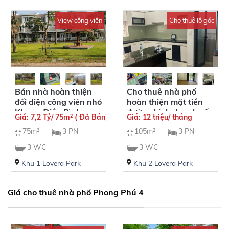
View công viên
Cho thuê lô góc
Bán nhà hoàn thiện
Cho thuê nhà phố
đối diện công viên nhỏ
hoàn thiện mặt tiền
Khang Điền Bình
đường kinh doanh số
Giá: 7,2 Tỷ/ 75m² ( Đã Bán)
Giá: 12 triệu/ tháng
Chánh
14 Khang Phúc
75m²
3 PN
105m²
3 PN
Phong Phú 4
3 WC
3 WC
Khu 1 Lovera Park
Khu 2 Lovera Park
Giá cho thuê nhà phố Phong Phú 4