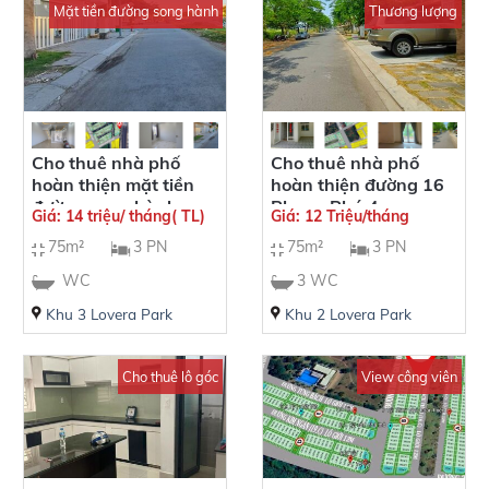
Mặt tiền đường song hành
Thương lượng
Cho thuê nhà phố
Cho thuê nhà phố
hoàn thiện mặt tiền
hoàn thiện đường 16
đường song hành
Phong Phú 4
Giá: 14 triệu/ tháng( TL)
Giá: 12 Triệu/tháng
quốc lộ 50 Phong Phú
75m²
3 PN
75m²
3 PN
4
WC
3 WC
Khu 3 Lovera Park
Khu 2 Lovera Park
Cho thuê lô góc
View công viên