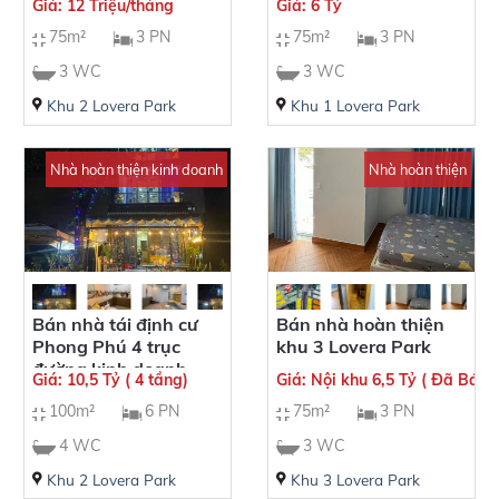
Giá: 12 Triệu/tháng
Giá: 6 Tỷ
Chánh [ Đã bán]
75m²
3 PN
75m²
3 PN
3 WC
3 WC
Khu 2 Lovera Park
Khu 1 Lovera Park
Nhà hoàn thiện kinh doanh
Nhà hoàn thiện
Bán nhà tái định cư
Bán nhà hoàn thiện
Phong Phú 4 trục
khu 3 Lovera Park
đường kinh doanh
Giá: 10,5 Tỷ ( 4 tầng)
Giá: Nội khu 6,5 Tỷ ( Đã Bán)
100m²
6 PN
75m²
3 PN
4 WC
3 WC
Khu 2 Lovera Park
Khu 3 Lovera Park