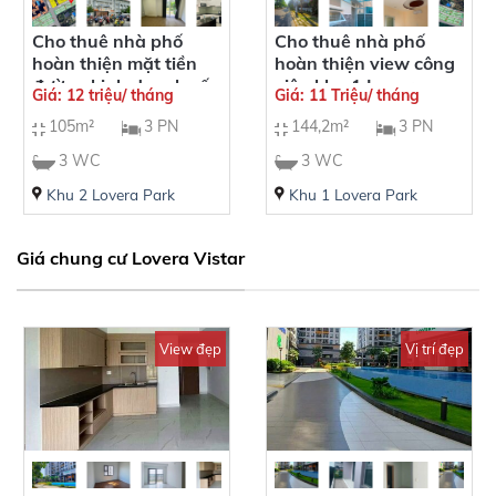
Cho thuê nhà phố
Cho thuê nhà phố
hoàn thiện mặt tiền
hoàn thiện view công
đường kinh doanh số
viên khu 1 Lovera
Giá: 12 triệu/ tháng
Giá: 11 Triệu/ tháng
14 Khang Phúc
Park Khang Điền Bình
105m²
3 PN
144,2m²
3 PN
Phong Phú 4
Chánh
3 WC
3 WC
Khu 2 Lovera Park
Khu 1 Lovera Park
Giá chung cư Lovera Vistar
View đẹp
Vị trí đẹp