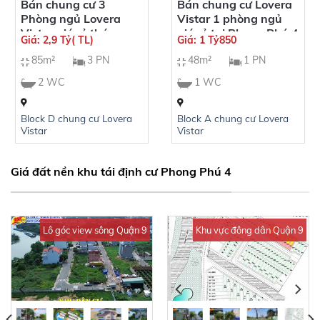
Bán chung cư 3
Bán chung cư Lovera
Phòng ngủ Lovera
Vistar 1 phòng ngủ
Vistar giá rẻ tháng
giá rẻ tại Phong Phú 4
Giá: 2,9 Tỷ( TL)
Giá: 1 Tỷ850
5/2024
Bình Chánh
85m²
3 PN
48m²
1 PN
2 WC
1 WC
Block D chung cư Lovera
Block A chung cư Lovera
Vistar
Vistar
Giá đất nền khu tái định cư Phong Phú 4
Lô góc view sông Quận 9
Khu vực đông dân Quận 9