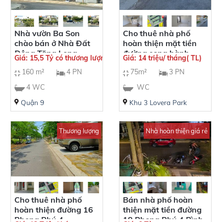
Nhà vườn Ba Son
Cho thuê nhà phố
chào bán ở Nhà Đất
hoàn thiện mặt tiền
Đông Tăng Long
đường song hành
Giá: 15,5 Tỷ có thương lượng
Giá: 14 triệu/ tháng( TL)
Quận 9
quốc lộ 50 Phong Phú
160 m²
4 PN
75m²
3 PN
4
4 WC
WC
Quận 9
Khu 3 Lovera Park
Thương lượng
Nhà hoàn thiện giá rẻ
Cho thuê nhà phố
Bán nhà phố hoàn
hoàn thiện đường 16
thiện mặt tiền đường
Phong Phú 4
18 Phong Phú 4 Bình