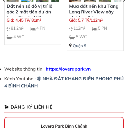
Đất nền sổ đỏ vị trí lô
Mua đất nền khu Tăng
góc 2 mặt tiền dự án
Long River View xây
Long Thuận Villa
nhà trọ dịch vụ
Giá: 4,45 Tỷ/ 81m²
Giá: 5,7 Tỷ/112m²
Riverside
81,2m²
4 PN
112m²
5 PN
4 WC
5 WC
Quận 9
Website thông tin :
https://loverapark.vn
Kênh Youtube :
🔴
NHÀ ĐẤT KHANG ĐIỀN PHONG PHÚ
4 BÌNH CHÁNH
💫 ĐĂNG KÝ LIÊN HỆ
Lovera Park Bình Chánh