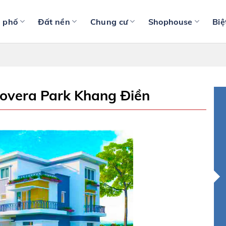
 phố
Đất nền
Chung cư
Shophouse
Biệ
 Lovera Park Khang Điền