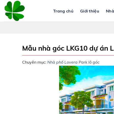
Skip
to
Trang chủ
Giới thiệu
Nhà
content
Mẫu nhà góc LKG10 dự án
Chuyên mục:
Nhà phố Lovera Park lô góc