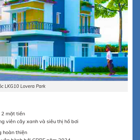
 góc LKG10 Lovera Park
 2 mặt tiền
công viên cây xanh và siêu thị hồ bơi
 hoàn thiện
và vận hành bởi CBRE năm 2024.